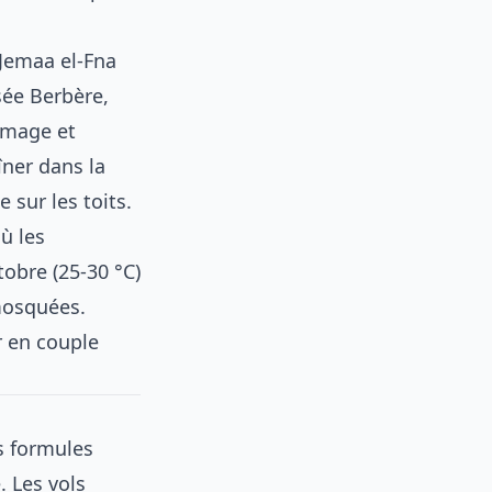
 Jemaa el-Fna
sée Berbère,
mmage et
ner dans la
 sur les toits.
ù les
obre (25-30 °C)
mosquées.
r en couple
s formules
. Les vols