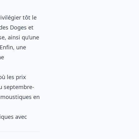
vilégier tôt le
 des Doges et
se, ainsi qu’une
Enfin, une
ne
où les prix
ou septembre-
i-moustiques en
iques avec