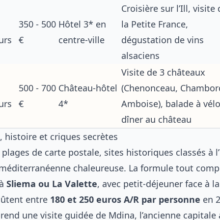
Croisière sur l’Ill, visite
350 - 500
Hôtel 3* en
la Petite France,
urs
€
centre-ville
dégustation de vins
alsaciens
Visite de 3 châteaux
500 - 700
Château-hôtel
(Chenonceau, Chambor
urs
€
4*
Amboise), balade à vélo
dîner au château
l, histoire et criques secrètes
plages de carte postale, sites historiques classés à 
éditerranéenne chaleureuse. La formule tout compr
 à
Sliema ou La Valette
, avec petit-déjeuner face à la
oûtent entre
180 et 250 euros A/R par personne
en 2
rend une visite guidée de Mdina, l’ancienne capitale 