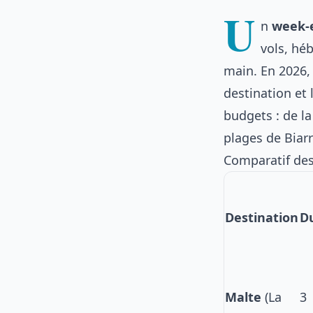
U
n
week-
vols, hé
main. En 2026,
destination et 
budgets : de l
plages de Biarr
Comparatif de
Destination
D
Malte
(La
3