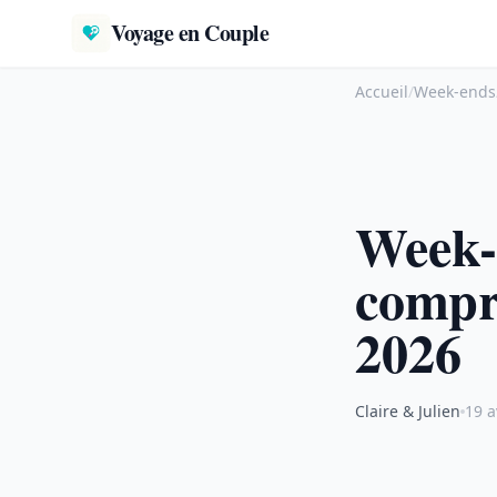
Voyage en Couple
Accueil
/
Week-ends
Week-
compri
2026
Claire & Julien
19 a