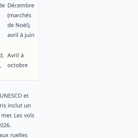
 de
Décembre
(marchés
de Noël),
avril à juin
d,
Avril à
,
octobre
l’UNESCO et
is inclut un
 mer. Les vols
026.
aux ruelles