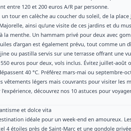
ent entre 120 et 200 euros A/R par personne.
ut un tour en calèche au coucher du soleil, de la place
Majorelle, ainsi qu’une visite de ces jardins et du mu
hé à la menthe. Un hammam privé pour deux avec go
iles d’argan est également prévu, tout comme un dî
ine ou pastilla servis sur une terrasse offrant une vue
50 euros pour deux, vols inclus. Évitez juillet-août o
épassent 40 °C. Préférez mars-mai ou septembre-oct
s vêtements légers mais couvrants pour visiter les 
 l’expérience, découvrez
nos 10 astuces pour voyage
antisme et dolce vita
destination idéale pour un week-end en amoureux. Le
el 4 étoiles près de Saint-Marc et une gondole privée