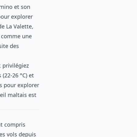
omino et son
pour explorer
e La Valette,
out comme une
site des
 privilégiez
(22-26 °C) et
s pour explorer
eil maltais est
ut compris
Les vols depuis