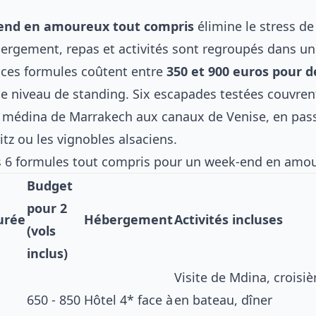
end en amoureux tout compris
élimine le stress de 
bergement, repas et activités sont regroupés dans un 
 ces formules coûtent entre
350 et 900 euros pour 
le niveau de standing. Six escapades testées couvren
a médina de Marrakech aux canaux de Venise, en pass
itz ou les vignobles alsaciens.
s 6 formules tout compris pour un week-end en amo
Budget
pour 2
urée
Hébergement
Activités incluses
(vols
inclus)
Visite de Mdina, croisiè
650 - 850
Hôtel 4* face à
en bateau, dîner