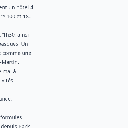
ent un hôtel 4
tre 100 et 180
'1h30, ainsi
 basques. Un
out comme une
-Martin.
e mai à
ivités
rance
.
 formules
s depuis Paris