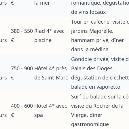
urs
€
la mer
romantique, dégustati
de vins locaux
Tour en calèche, visite 
380 - 550
Riad 4* avec
jardins Majorelle,
urs
€
piscine
hammam privé, dîner
dans la médina
Gondole privée, visite 
750 - 900
Hôtel 4* près
Palais des Doges,
urs
€
de Saint-Marc
dégustation de cicchett
balade en vaporetto
Surf ou balade sur la cô
400 - 600
Hôtel 4* avec
visite du Rocher de la
urs
€
spa
Vierge, dîner
gastronomique