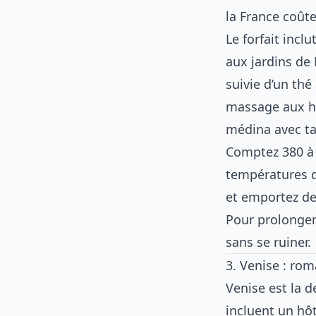
la France coût
Le forfait incl
aux jardins de 
suivie d’un t
massage aux hu
médina avec taj
Comptez 380 à 5
températures d
et emportez de
Pour prolonger
sans se ruiner
.
3. Venise : rom
Venise est la 
incluent un hôt