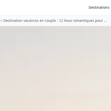
Destinations
ns
/
Destination vacances en couple : 12 lieux romantiques pour …