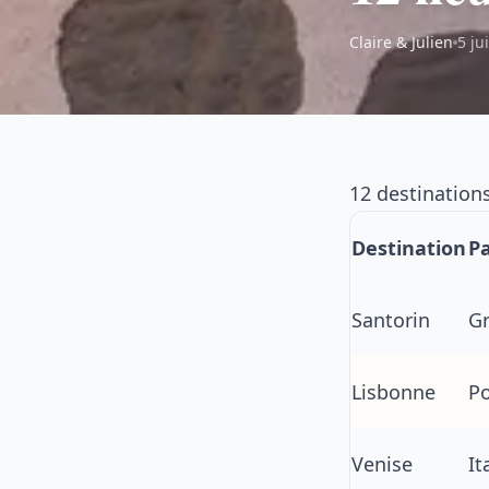
Claire & Julien
5 ju
12 destination
Destination
P
Santorin
G
Lisbonne
Po
Venise
It