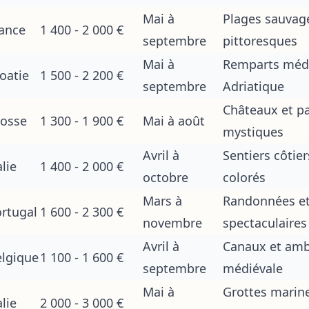
Mai à
Plages sauvage
ance
1 400 - 2 000 €
septembre
pittoresques
Mai à
Remparts méd
oatie
1 500 - 2 200 €
septembre
Adriatique
Châteaux et p
cosse
1 300 - 1 900 €
Mai à août
mystiques
Avril à
Sentiers côtier
alie
1 400 - 2 000 €
octobre
colorés
Mars à
Randonnées et 
rtugal
1 600 - 2 300 €
novembre
spectaculaires
Avril à
Canaux et amb
lgique
1 100 - 1 600 €
septembre
médiévale
Mai à
Grottes marine
alie
2 000 - 3 000 €