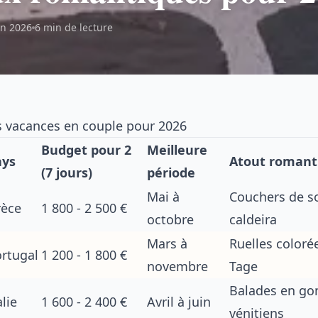
in 2026
6 min de lecture
s vacances en couple pour 2026
Budget pour 2
Meilleure
ays
Atout romant
(7 jours)
période
Mai à
Couchers de sol
rèce
1 800 - 2 500 €
octobre
caldeira
Mars à
Ruelles colorée
rtugal
1 200 - 1 800 €
novembre
Tage
Balades en gon
alie
1 600 - 2 400 €
Avril à juin
vénitiens