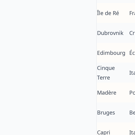
Île de Ré
Fr
Dubrovnik
Cr
Edimbourg
É
Cinque
It
Terre
Madère
Po
Bruges
Be
Capri
It