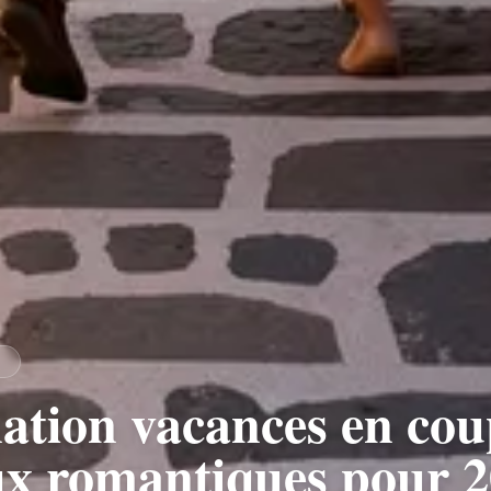
S
ation vacances en cou
eux romantiques pour 