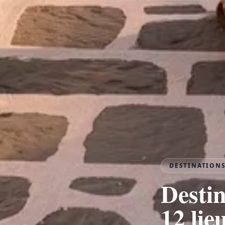
DESTINATION
Destin
12 li